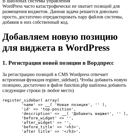
В шаблонах системы управления
WordPress часто катастрофически не хватает позиций для
размещения виджетов. Данная задача решается довольно
просто, достаточно отредактировать пару файлов системы,
добавив в них собственный код.
Добавляем новую позицию
для виджета в WordPress
1. Регистрация новой позиции в Вордпресс
За регистрацию позиций в CMS Wordpress отвечает
встроенная функция register_sidebar(). Чтобы добавить новую
позицию, достаточно в файле function.php шаблона добавить
следующие строки (в любое место)
register_sidebar( array(

        'name' => __( 'Новая позиция', '' ),

        'id' => 'top-position',

        'description' => __( 'Добавить виджет', '' ),

        'before_widget' => '',

        'after_widget' => '',

        'before_title' => '<h3>',

        'after_title' => '</h3>',
