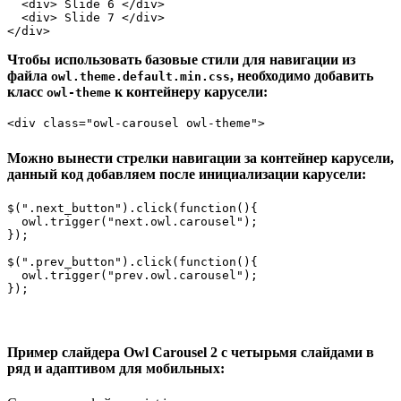
  <div> Slide 6 </div>

  <div> Slide 7 </div>

</div>
Чтобы использовать базовые стили для навигации из
файла
, необходимо добавить
owl.theme.default.min.css
класс
к контейнеру карусели:
owl-theme
<div
class
=
"owl-carousel owl-theme"
>
Можно вынести стрелки навигации за контейнер карусели,
данный код добавляем после инициализации карусели:
$(".next_button").click(function(){

  owl.trigger("next.owl.carousel");

});

$(".prev_button").click(function(){

  owl.trigger("prev.owl.carousel");

});
Пример слайдера Owl Carousel 2 с четырьмя слайдами в
ряд и адаптивом для мобильных: