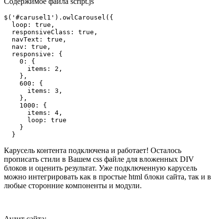
Содержимое файла script.js
$('#carusel1').owlCarousel({

  loop: true,

  responsiveClass: true,

  navText: true,

  nav: true,

  responsive: {

    0: {

      items: 2,

    },

    600: {

      items: 3,

    },

    1000: {

      items: 4,

      loop: true

    }

  }
Карусель контента подключена и работает! Осталось
прописать стили в Вашем css файле для вложенных DIV
блоков и оценить результат. Уже подключенную карусель
можно интегрировать как в простые html блоки сайта, так и в
любые сторонние компоненты и модули.
Аудит сайта: