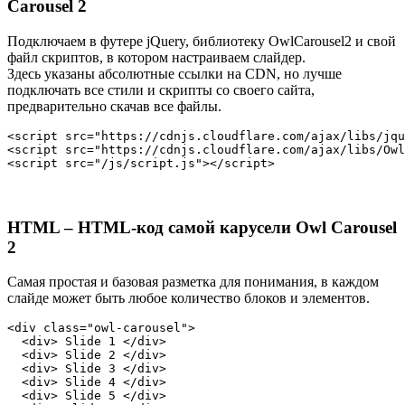
Carousel 2
Подключаем в футере jQuery, библиотеку OwlCarousel2 и свой
файл скриптов, в котором настраиваем слайдер.
Здесь указаны абсолютные ссылки на CDN, но лучше
подключать все стили и скрипты со своего сайта,
предварительно скачав все файлы.
<script src="https://cdnjs.cloudflare.com/ajax/libs/jqu
<script src="https://cdnjs.cloudflare.com/ajax/libs/Owl
<script src="/js/script.js"></script>
HTML – HTML-код самой карусели Owl Carousel
2
Самая простая и базовая разметка для понимания, в каждом
слайде может быть любое количество блоков и элементов.
<div class="owl-carousel">

  <div> Slide 1 </div>

  <div> Slide 2 </div>

  <div> Slide 3 </div>

  <div> Slide 4 </div>

  <div> Slide 5 </div>
