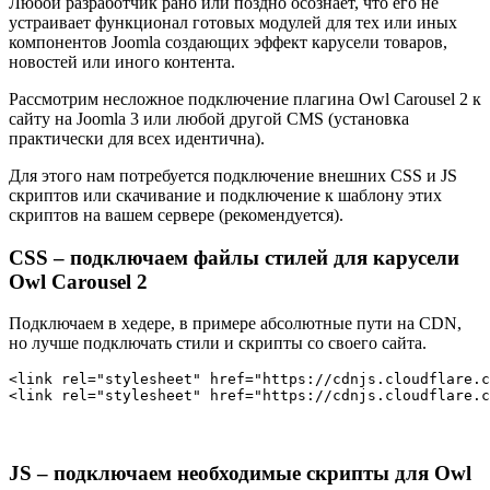
Любой разработчик рано или поздно осознает, что его не
устраивает функционал готовых модулей для тех или иных
компонентов Joomla создающих эффект карусели товаров,
новостей или иного контента.
Рассмотрим несложное подключение плагина Owl Carousel 2 к
сайту на Joomla 3 или любой другой CMS (установка
практически для всех идентична).
Для этого нам потребуется подключение внешних CSS и JS
скриптов или скачивание и подключение к шаблону этих
скриптов на вашем сервере (рекомендуется).
CSS – подключаем файлы стилей для карусели
Owl Carousel 2
Подключаем в хедере, в примере абсолютные пути на CDN,
но лучше подключать стили и скрипты со своего сайта.
<link rel="stylesheet" href="https://cdnjs.cloudflare.c
<link rel="stylesheet" href="https://cdnjs.cloudflare.c
JS – подключаем необходимые скрипты для Owl