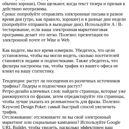
обычно хороши). Они щелкают, когда текст тизера и призыв к
действию неотразимы.
Сроки: попробуйте отправлять электронные письма в разное
время дня (утро, как правило, хорошее) и в разные дни недели
(попробуйте отправить в выходные дни). Используйте A / B-
тестирование, если ваша электронная маркетинговая
программа делает это легко. Полезно: презентация по
электронной почте от Wine и Web
Как видите, мы все время измеряли. Убедитесь, что цели
установлены, чтобы вы могли видеть, сколько посетителей
становятся лидами и подписчиками. Также убедитесь, что
фильтры настроены так, чтобы трафик из вашего офиса не
влиял на вашу статистику.
Тенденции: растут ли посещения из различных источников
трафика? Лидеры и подписчики растут?
Ретро-дизайн ключевых слов: найдите страницы, которые уже
ранжируются по фразам, затем отредактируйте эти страницы,
чтобы лучше указать их релевантность для фразы. Полезно:
Keyword Design Poker: самый быстрый способ увеличить
трафик.
Отслеживание: отслеживаете ли вы свой электронный
маркетинг или социальные кампании? Используйте Google
URL Builder, чтобы увидеть, насколько эффективен ваш