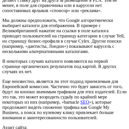
делают ставку друг на друга за размещение в PLA. Тем не
менее, в поле для справочника или в карусели нет
сопоставимых ярлыков «спонсор» или «реклама».
Мы должны предположить, что Google алгоритмически
выбирает каталоги для отображения. В примере с
Великобританией нажатие на ссылки в поле каталога
приводит пользователей на страницу категории в случае Yell,
но страницу бизнес-профиля в случае Cylex. Другие поиски
(например, «дантисты, Лондон») показывают карусель с
несколькими альтернативными каталогами.
В некоторых случаях каталоги появляются на первой
странице органических результатов под картой. В других
случаях их нет.
Еще неизвестно, является ли этот подход приемлемым для
Европейской комиссии. Частично это будет зависеть от того,
будут ли кнопки значимым трафиком для этих издателей. Если
это так, это может возродить судьбу по крайней мере
некоторых из них (например, «barnacle
SEO
»), которые
продолжают видеть снижение трафика как Google My
Business, а поиск по нулевому клику привлекает больше
внимания и заинтересованности пользователей.
Аудит сайта: