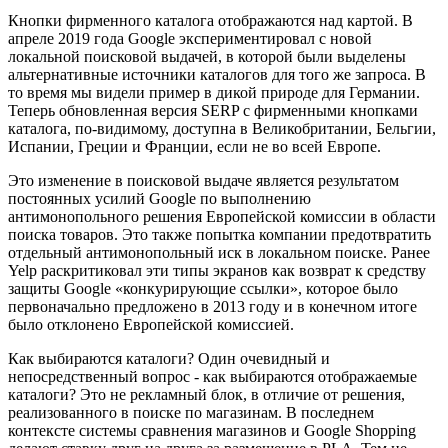
Кнопки фирменного каталога отображаются над картой. В
апреле 2019 года Google экспериментировал с новой
локальной поисковой выдачей, в которой были выделены
альтернативные источники каталогов для того же запроса. В
то время мы видели пример в дикой природе для Германии.
Теперь обновленная версия SERP с фирменными кнопками
каталога, по-видимому, доступна в Великобритании, Бельгии,
Испании, Греции и Франции, если не во всей Европе.
Это изменение в поисковой выдаче является результатом
постоянных усилий Google по выполнению
антимонопольного решения Европейской комиссии в области
поиска товаров. Это также попытка компании предотвратить
отдельный антимонопольный иск в локальном поиске. Ранее
Yelp раскритиковал эти типы экранов как возврат к средству
защиты Google «конкурирующие ссылки», которое было
первоначально предложено в 2013 году и в конечном итоге
было отклонено Европейской комиссией.
Как выбираются каталоги? Один очевидный и
непосредственный вопрос - как выбираются отображаемые
каталоги? Это не рекламный блок, в отличие от решения,
реализованного в поиске по магазинам. В последнем
контексте системы сравнения магазинов и Google Shopping