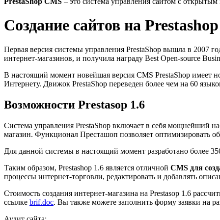
PrestaShop CMS
– это система управления сайтом с открытым 
Создание сайтов на Prestashop
Первая версия системы управления PrestaShop вышла в 2007 го
интернет-магазинов, и получила награду Best Open-source Busine
В настоящий момент новейшая версия CMS PrestaShop имеет но
Интернету. Движок PrestaShop переведен более чем на 60 языков
Возможности Prestasop 1.6
Система управления PrestaShop включает в себя мощнейший н
магазин. Функционал Престашоп позволяет оптимизировать об
Для данной системы в настоящий момент разработано более 3
Таким образом, Prestashop 1.6 является отличной
CMS для созд
процессы интернет-торговли, редактировать и добавлять описа
Стоимость создания интернет-магазина на Prestasop 1.6 рассч
ссылке
brif.doc
. Вы также можете заполнить форму заявки на ра
Аудит сайта: